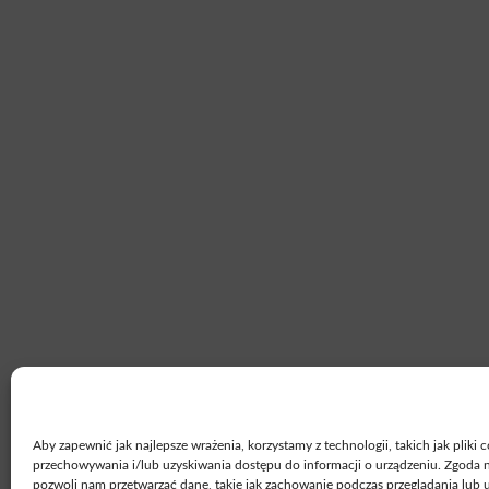
Aby zapewnić jak najlepsze wrażenia, korzystamy z technologii, takich jak pliki 
przechowywania i/lub uzyskiwania dostępu do informacji o urządzeniu. Zgoda n
pozwoli nam przetwarzać dane, takie jak zachowanie podczas przeglądania lub 