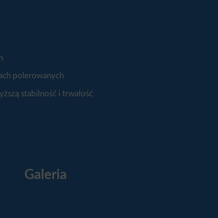
h
ilach polerowanych
ższą stabilność i trwałość
Galeria