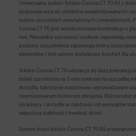
Uniwersalny system Schüco Corona CT 70 AS z dobrą 
doskonała seria do obiektów modernizowanych i n
system uszczelnień wewnętrznych i zewnętrznych. 
Corona CT 70 jest wielokomorowa konstrukcja o g
mm. Niewielkie szerokości czołowe zapewniają now
poziomy uszczelnienia zapewniają dobrą izolacyjnoś
elementów i tym samym dodatkowy komfort dla uż
Schüco Corona CT 70 odznacza się dużą tolerancją 
dzięki szerokiemu na 5 mm rowkowi na uszczelkę mi
skrzydła, fabrycznie maszynowo wprowadzanym usz
zwymiarowanym komorom zbrojenia. Różnorodne pr
ościeżnicy i skrzydle w zależności od wymogów sta
najwyższą stabilność i trwałość drzwi.
System drzwi Schüco Corona CT 70 AS przeznaczony