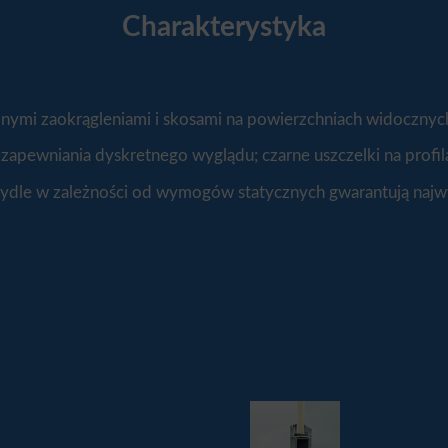
Charakterystyka
dnymi zaokrągleniami i skosami na powierzchniach widocznyc
la zapewniania dyskretnego wyglądu; czarne uszczelki na prof
zydle w zależności od wymogów statycznych gwarantują najwy