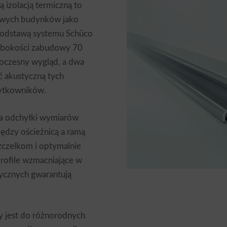
izolacją termiczną to
owych budynków jako
Podstawą systemu Schüco
łębokości zabudowy 70
oczesny wygląd, a dwa
ć akustyczną tych
ytkowników.
na odchyłki wymiarów
ędzy ościeżnicą a ramą
czelkom i optymalnie
ofile wzmacniające w
tycznych gwarantują
 jest do różnorodnych