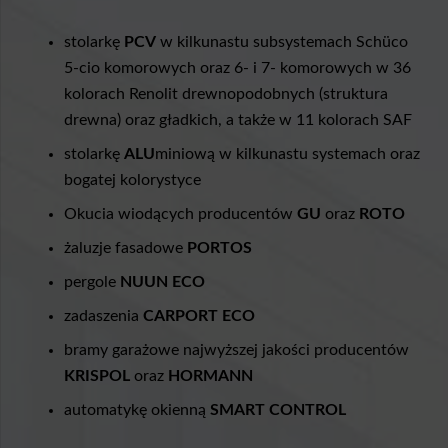
stolarkę
PCV
w kilkunastu subsystemach Schüco
5-cio komorowych oraz 6- i 7- komorowych w 36
kolorach Renolit drewnopodobnych (struktura
drewna) oraz gładkich, a także w 11 kolorach SAF
stolarkę
ALU
miniową w kilkunastu systemach oraz
bogatej kolorystyce
Okucia wiodących producentów
GU
oraz
ROTO
żaluzje fasadowe
PORTOS
pergole
NUUN ECO
zadaszenia
CARPORT ECO
bramy garażowe najwyższej jakości producentów
KRISPOL
oraz
HORMANN
automatykę okienną
SMART CONTROL