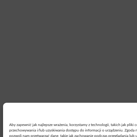
Aby zapewnić jak najlepsze wrażenia, korzystamy z technologii, takich jak pliki 
przechowywania i/lub uzyskiwania dostępu do informacji o urządzeniu. Zgoda n
pozwoli nam przetwarzać dane, takie jak zachowanie podczas przeglądania lub 