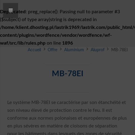
Deprecated
: preg_replace(): Passing null to parameter #3
($subject) of type array|string is deprecated in
/home/klient.dhosting.pl/lastrik1969/lastrik.com/public_html
content/plugins/wordfence/vendor/wordfence/wf-
waf/src/lib/rules.php
on line
1896
Accueil
Offre
Aluminium
Aluprof
MB-78EI
MB-78EI
Le système MB-78EI se caractérise par son étanchéité et
son niveau élevé de protection contre le feu. Il est
conforme aux normes polonaises et européennes de plus
en plus sévères en matière de cloisons de séparation
pour les bâtiments dans lesquels des zones de sécurité