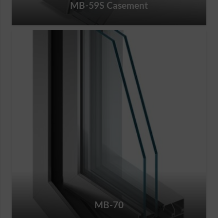
MB-59S Casement
MB-70