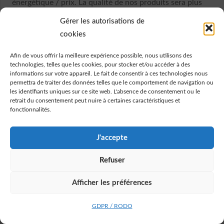
énergétique / prix. La qualité de nos produits sera plus
satisfaisante sur la durée qu’une dépense ponctuelle
Gérer les autorisations de
moins importante. La satisfaction de nos clients et nos
cookies
relations commerciales à long terme sont la meilleure
référence : elles confirment que nous avons fait les bons
Afin de vous offrir la meilleure expérience possible, nous utilisons des
technologies, telles que les cookies, pour stocker et/ou accéder à des
choix.
informations sur votre appareil. Le fait de consentir à ces technologies nous
permettra de traiter des données telles que le comportement de navigation ou
les identifiants uniques sur ce site web. L'absence de consentement ou le
© 2026 Lastrik
retrait du consentement peut nuire à certaines caractéristiques et
fonctionnalités.
J'accepte
Refuser
Afficher les préférences
GDPR / RODO