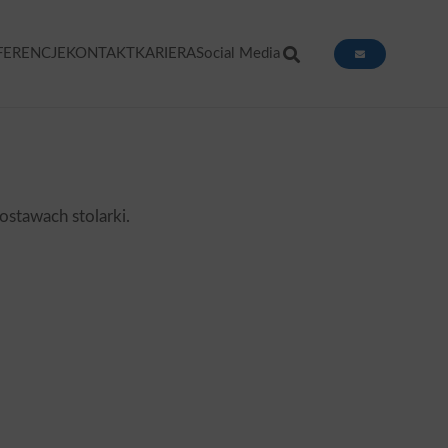
FERENCJE
KONTAKT
KARIERA
Social Media
stawach stolarki.