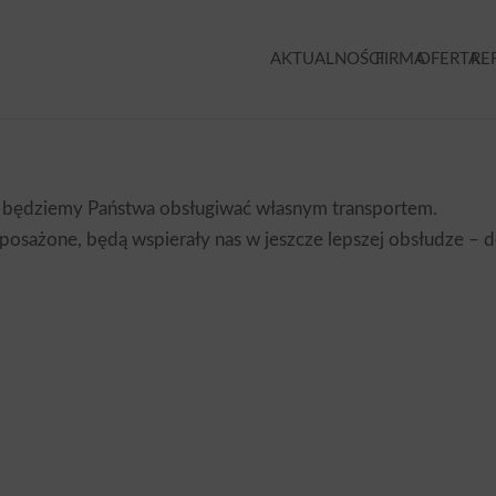
AKTUALNOŚCI
FIRMA
OFERTA
RE
h będziemy Państwa obsługiwać własnym transportem.
sażone, będą wspierały nas w jeszcze lepszej obsłudze – do