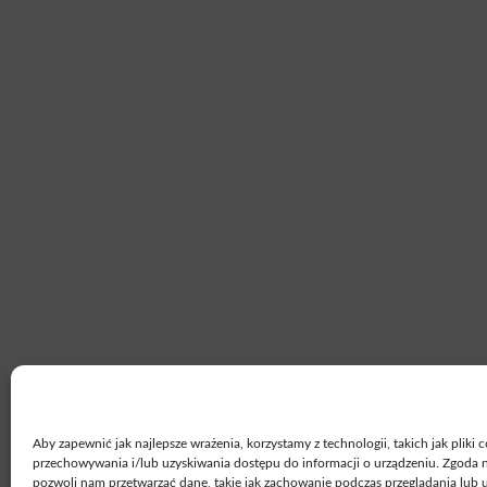
Aby zapewnić jak najlepsze wrażenia, korzystamy z technologii, takich jak pliki 
przechowywania i/lub uzyskiwania dostępu do informacji o urządzeniu. Zgoda n
pozwoli nam przetwarzać dane, takie jak zachowanie podczas przeglądania lub 