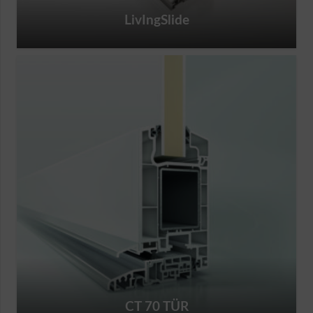
LivIngSlide
CT 70 TÜR