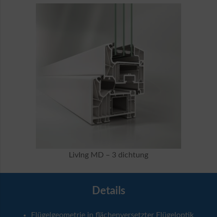
LivIng MD – 3 dichtung
Details
Flügelgeometrie in flächenversetzter Flügeloptik