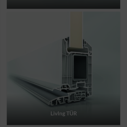
LivIng TÜR